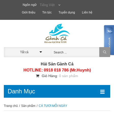
Ngôn ngữ
Tiếng Việt
Giới thiệu
Tin tức
Tuyển dụng
Liên hệ
Tất cả
Hải Sản Gành Cá
HOTLINE: 0918 018 786 (Mr.Huynh)
Giỏ Hàng:
0 sản phẩm
Danh Mục
Trang chủ
/
Sản phẩm
/
CÁ TƯƠI MỖI NGÀY