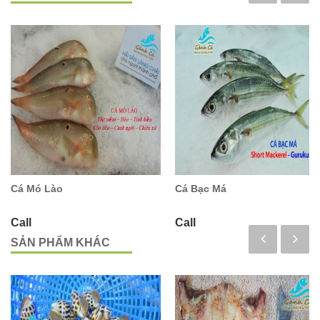
Cá Mó Lào
Cá Bạc Má
Call
Call
SẢN PHẨM KHÁC