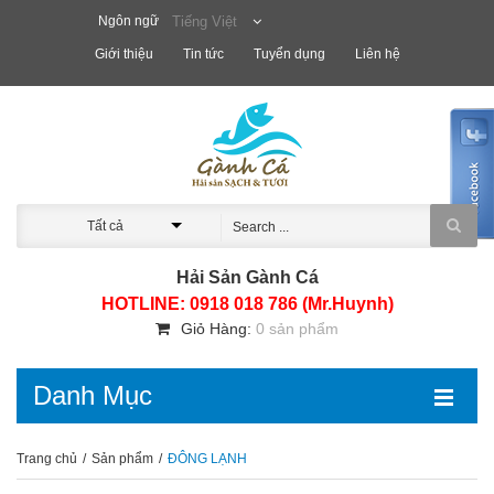
Ngôn ngữ
Tiếng Việt
Giới thiệu
Tin tức
Tuyển dụng
Liên hệ
Tất cả
Hải Sản Gành Cá
HOTLINE: 0918 018 786 (Mr.Huynh)
Giỏ Hàng:
0 sản phẩm
Danh Mục
Trang chủ
/
Sản phẩm
/
ĐÔNG LẠNH