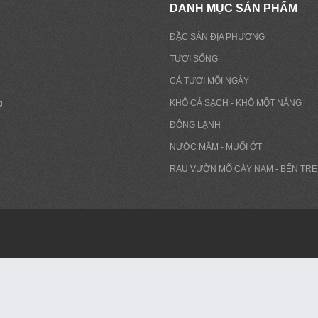
DANH MỤC SẢN PHẨM
ĐẶC SẢN ĐỊA PHƯƠNG
TƯƠI SỐNG
CÁ TƯƠI MỖI NGÀY
g
KHÔ CÁ SẠCH - KHÔ MỘT NẮNG
ĐÔNG LẠNH
NƯỚC MẮM - MUỐI ỚT
RAU VƯỜN MÕ CÀY NAM - BẾN TRE