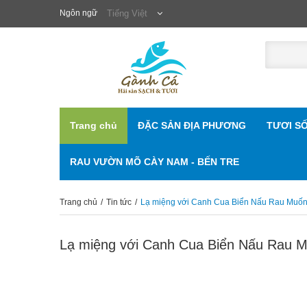
Ngôn ngữ
Tiếng Việt
Trang chủ
ĐẶC SẢN ĐỊA PHƯƠNG
TƯƠI S
RAU VƯỜN MÕ CÀY NAM - BẾN TRE
Trang chủ
/
Tin tức
/
Lạ miệng với Canh Cua Biển Nấu Rau Muốn
Lạ miệng với Canh Cua Biển Nấu Rau 