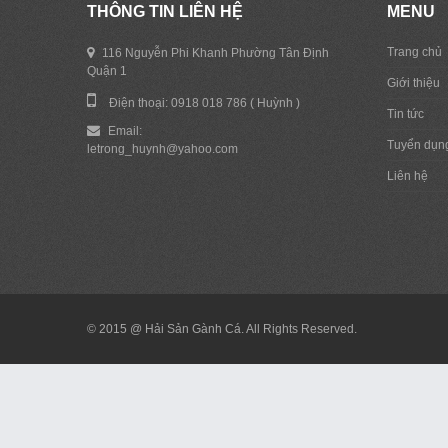
THÔNG TIN LIÊN HỆ
MENU
Trang chủ
116 Nguyễn Phi Khanh Phường Tân Định
Quận 1
Giới thiệu
Điện thoại: 0918 018 786 ( Huỳnh )
Tin tức
Email:
Tuyển dụn
letrong_huynh@yahoo.com
Liên hệ
© 2015 @ Hải Sản Gành Cá. All Rights Reserved.