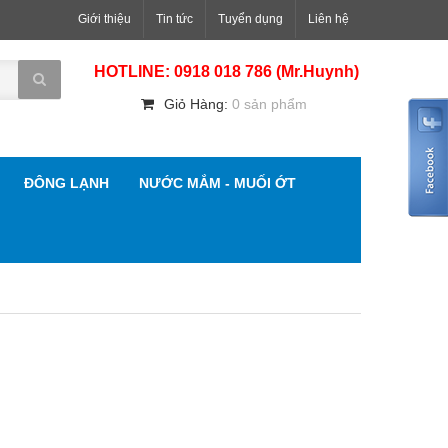
Giới thiệu
Tin tức
Tuyển dụng
Liên hệ
HOTLINE: 0918 018 786 (Mr.Huynh)
Giỏ Hàng:
0 sản phẩm
ĐÔNG LẠNH
NƯỚC MẮM - MUỐI ỚT