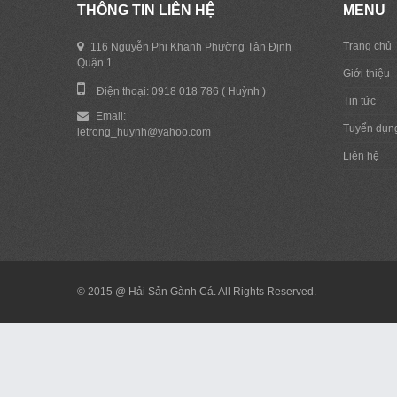
THÔNG TIN LIÊN HỆ
MENU
Trang chủ
116 Nguyễn Phi Khanh Phường Tân Định
Quận 1
Giới thiệu
Điện thoại: 0918 018 786 ( Huỳnh )
Tin tức
Email:
Tuyển dụn
letrong_huynh@yahoo.com
Liên hệ
© 2015 @ Hải Sản Gành Cá. All Rights Reserved.