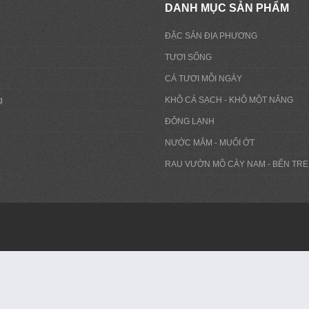
DANH MỤC SẢN PHẨM
ĐẶC SẢN ĐỊA PHƯƠNG
TƯƠI SỐNG
CÁ TƯƠI MỖI NGÀY
g
KHÔ CÁ SẠCH - KHÔ MỘT NẮNG
ĐÔNG LẠNH
NƯỚC MẮM - MUỐI ỚT
RAU VƯỜN MÕ CÀY NAM - BẾN TRE