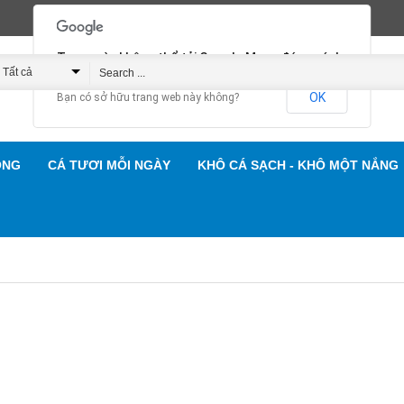
Trang này không thể tải Google Maps đúng cách.
Tất cả
OK
Bạn có sở hữu trang web này không?
Hải Sản Gành Cá
ỐNG
CÁ TƯƠI MỖI NGÀY
KHÔ CÁ SẠCH - KHÔ MỘT NẮNG