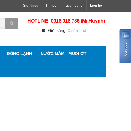
Giới thiệu
Tin tức
Tuyển dụng
Liên hệ
HOTLINE: 0918 018 786 (Mr.Huynh)
Giỏ Hàng:
0 sản phẩm
ĐÔNG LẠNH
NƯỚC MẮM - MUỐI ỚT