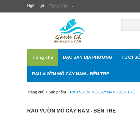
Ngôn ngữ
Tiếng Việt
Trang chủ
ĐẶC SẢN ĐỊA PHƯƠNG
TƯƠI S
RAU VƯỜN MÕ CÀY NAM - BẾN TRE
Trang chủ
/
Sản phẩm
/
RAU VƯỜN MÕ CÀY NAM - BẾN TRE
RAU VƯỜN MÕ CÀY NAM - BẾN TRE