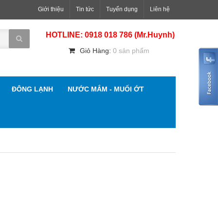
Giới thiệu
Tin tức
Tuyển dụng
Liên hệ
HOTLINE: 0918 018 786 (Mr.Huynh)
Giỏ Hàng:
0 sản phẩm
ĐÔNG LẠNH
NƯỚC MẮM - MUỐI ỚT