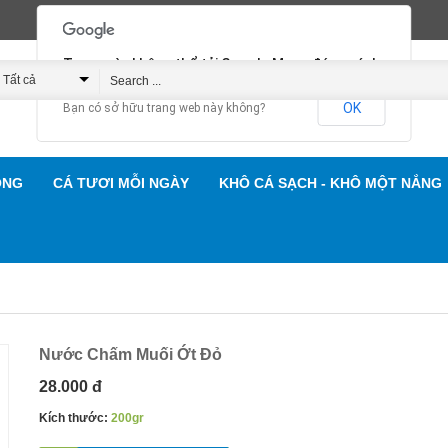
Trang này không thể tải Google Maps đúng cách.
Tất cả
OK
Bạn có sở hữu trang web này không?
Hải Sản Gành Cá
ỐNG
CÁ TƯƠI MỖI NGÀY
KHÔ CÁ SẠCH - KHÔ MỘT NẮNG
Nước Chấm Muối Ớt Đỏ
28.000 đ
Kích thước:
200gr