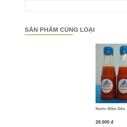
SẢN PHẨM CÙNG LOẠI
Ớt Xanh
Nước Mắm
Nước Mắm Dẽo
72.000 đ
28.000 đ