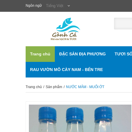
Ngôn ngữ
Tiếng Việt
Trang chủ
ĐẶC SẢN ĐỊA PHƯƠNG
TƯƠI S
RAU VƯỜN MÕ CÀY NAM - BẾN TRE
Trang chủ
/
Sản phẩm
/
NƯỚC MẮM - MUỐI ỚT