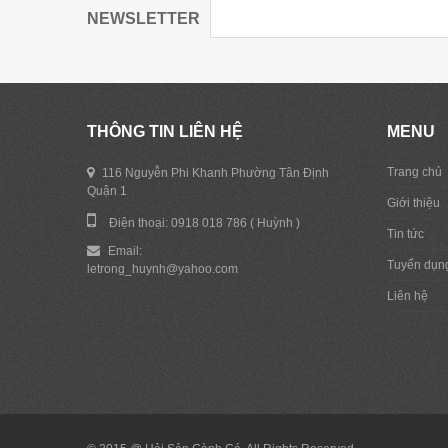
NEWSLETTER
THÔNG TIN LIÊN HỆ
MENU
Trang chủ
116 Nguyễn Phi Khanh Phường Tân Định
Quận 1
Giới thiệu
Điện thoại: 0918 018 786 ( Huỳnh )
Tin tức
Email:
Tuyển dụn
letrong_huynh@yahoo.com
Liên hệ