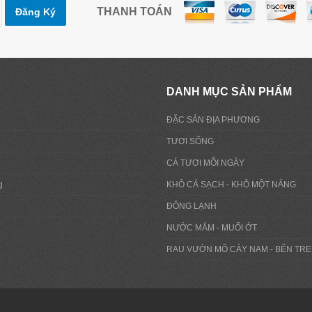
THANH TOÁN
Đăng Ký
DANH MỤC SẢN PHẨM
ĐẶC SẢN ĐỊA PHƯƠNG
TƯƠI SỐNG
CÁ TƯƠI MỖI NGÀY
g
KHÔ CÁ SẠCH - KHÔ MỘT NẮNG
ĐÔNG LẠNH
NƯỚC MẮM - MUỐI ỚT
RAU VƯỜN MÕ CÀY NAM - BẾN TRE