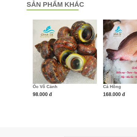
SẢN PHẨM KHÁC
 Tôm Đất
Ốc Vỗ Cảnh
Cá Hồng
98.000 đ
168.000 đ