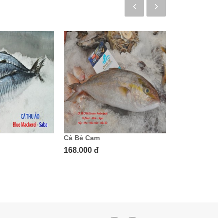
Cá Bè Cam
Cá Hiếu
168.000 đ
Call