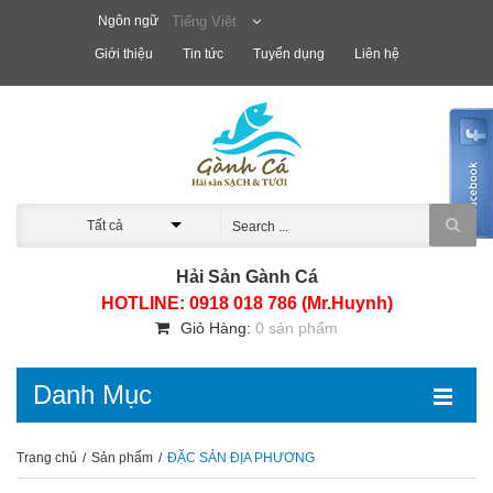
Ngôn ngữ
Tiếng Việt
Giới thiệu
Tin tức
Tuyển dụng
Liên hệ
Tất cả
Hải Sản Gành Cá
HOTLINE: 0918 018 786 (Mr.Huynh)
Giỏ Hàng:
0 sản phẩm
Danh Mục
Trang chủ
/
Sản phẩm
/
ĐẶC SẢN ĐỊA PHƯƠNG