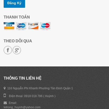
Đăng Ký
THANH TOÁN
THEO DÕI QUA
THÔNG TIN LIÊN HỆ
116 Nguyễn Phi Khanh Phường Tân Định Quận 1
Điện thoại: 0918 018 786 ( Huỳnh )
Email:
letrong_huynh@yahoo.com