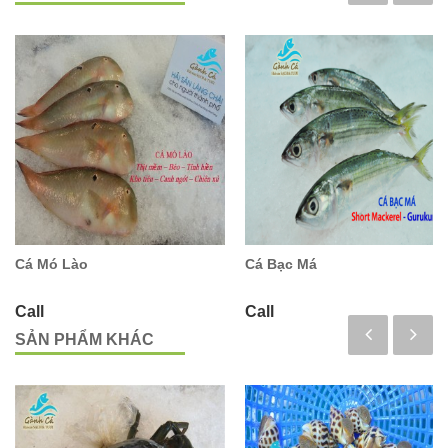
Cá Mó Lào
Cá Bạc Má
Call
Call
SẢN PHẨM KHÁC