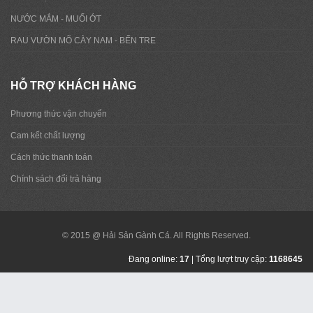
NƯỚC MẮM - MUỐI ỚT
RAU VƯỜN MÕ CÀY NAM - BẾN TRE
HỖ TRỢ KHÁCH HÀNG
Phương thức vận chuyển
Cam kết chất lượng
Cách thức thanh toán
Chính sách đổi trả hàng
© 2015 @ Hải Sản Gành Cá. All Rights Reserved.
Đang online:
17
| Tổng lượt truy cập:
1168645