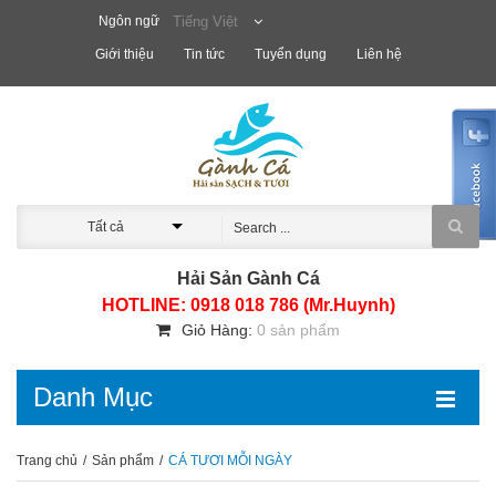
Ngôn ngữ
Tiếng Việt
Giới thiệu
Tin tức
Tuyển dụng
Liên hệ
Tất cả
Hải Sản Gành Cá
HOTLINE: 0918 018 786 (Mr.Huynh)
Giỏ Hàng:
0 sản phẩm
Danh Mục
Trang chủ
/
Sản phẩm
/
CÁ TƯƠI MỖI NGÀY