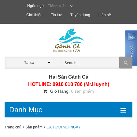
Ngôn ngữ
Tiếng Việt
Giới thiệu
Tin tức
Tuyển dụng
Liên hệ
Tất cả
Hải Sản Gành Cá
HOTLINE: 0918 018 786 (Mr.Huynh)
Giỏ Hàng:
0 sản phẩm
Danh Mục
Trang chủ
/
Sản phẩm
/
CÁ TƯƠI MỖI NGÀY