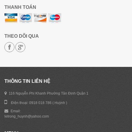
THANH TOÁN
THEO DÕI QUA
THÔNG TIN LIÊN HỆ
116 Nguyễn Phi Khanh Phường Tân Định Quận 1
Điện thoại: 0918 018 786 ( Huỳnh )
Email:
letrong_huynh@yahoo.com