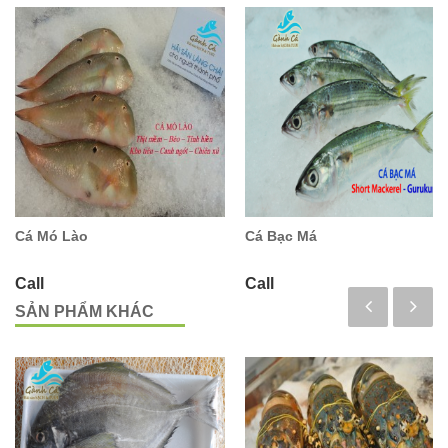
Cá Mó Lào
Cá Bạc Má
Call
Call
SẢN PHẨM KHÁC